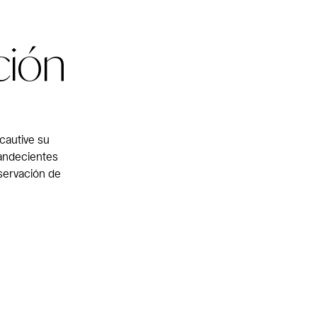
ción
cautive su
landecientes
bservación de