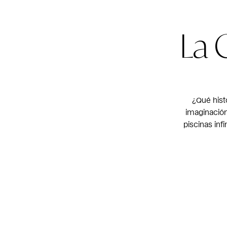
La 
¿Qué hist
imaginación
piscinas inf