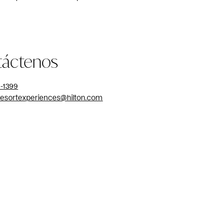
táctenos
4-1399
resortexperiences@hilton.com