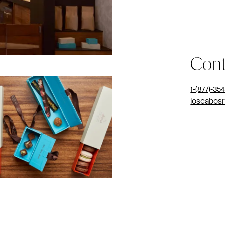
Con
1-(877)-35
loscabos