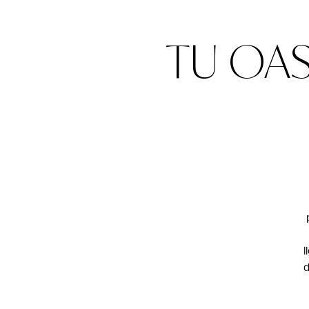
TU OAS
l
d