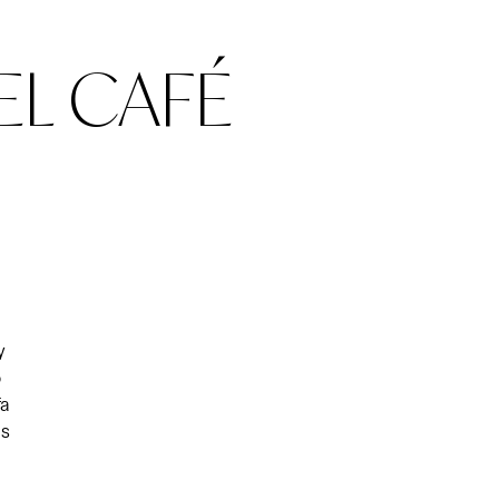
EL CAFÉ
y
o
fa
es