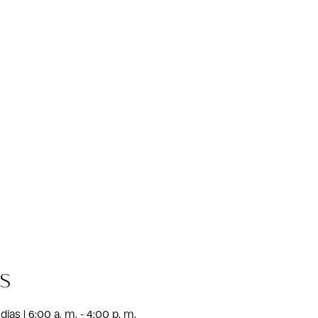
s
días | 6:00 a. m. - 4:00 p. m.