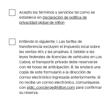
Por
favor,
Acepto los términos y servicios tal como se
deja
establece en
Declaración de política de
este
privacidad global de Hilton
campo
vacío.
Entiendo lo siguiente: i. Las tarifas de
transferencia excluyen el impuesto local sobre
las ventas 16% y las propinas. ii. Debido a las
leyes federales de licencias de vehículos en Los
Cabos, el transporte privado debe reservarse
con 48 horas de anticipación. iii. Se enviará una
copia de este formulario a la dirección de
correo electrónico ingresada anteriormente. Si
no recibe un correo electrónico, comuníquese
con
sjdlc_concierge@hilton.com
para confirmar
su reserva.