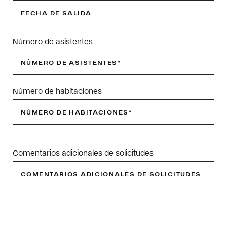
Número de asistentes
Número de habitaciones
Por
favor,
Comentarios adicionales de solicitudes
deja
este
campo
vacío.