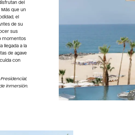
sfrutan del
. Más que un
odidad, el
Antes de su
nocer sus
ndo momentos
a llegada a la
atas de agave
 cuida con
Presidencial,
 de inmersión.