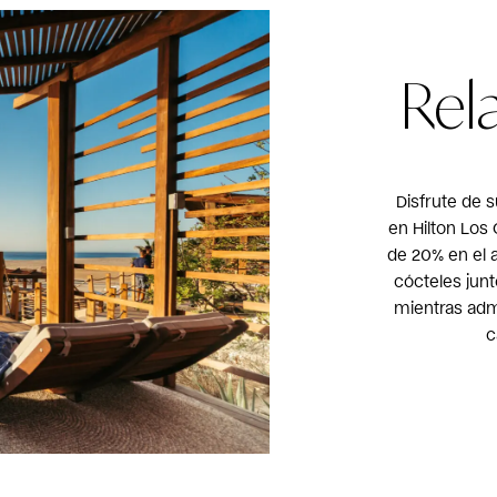
Rel
Disfrute de s
en Hilton Los
de 20% en el 
cócteles junto
mientras adm
c