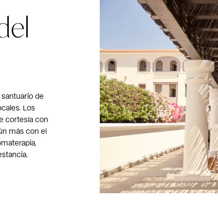
del
n santuario de
ocales. Los
e cortesía con
ún más con el
omaterapia,
estancia.