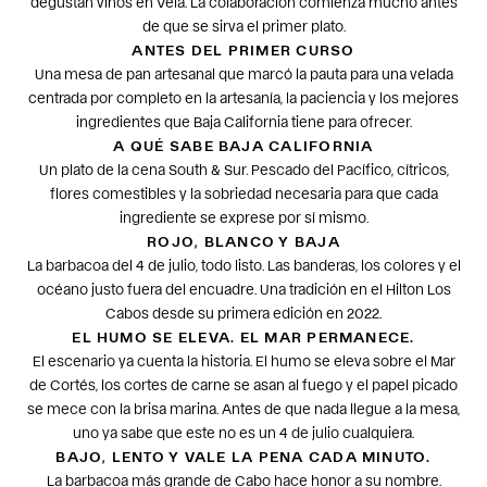
degustan vinos en Vela. La colaboración comienza mucho antes
de que se sirva el primer plato.
ANTES DEL PRIMER CURSO
Una mesa de pan artesanal que marcó la pauta para una velada
centrada por completo en la artesanía, la paciencia y los mejores
ingredientes que Baja California tiene para ofrecer.
A QUÉ SABE BAJA CALIFORNIA
Un plato de la cena South & Sur. Pescado del Pacífico, cítricos,
flores comestibles y la sobriedad necesaria para que cada
ingrediente se exprese por sí mismo.
ROJO, BLANCO Y BAJA
La barbacoa del 4 de julio, todo listo. Las banderas, los colores y el
océano justo fuera del encuadre. Una tradición en el Hilton Los
Cabos desde su primera edición en 2022.
EL HUMO SE ELEVA. EL MAR PERMANECE.
El escenario ya cuenta la historia. El humo se eleva sobre el Mar
de Cortés, los cortes de carne se asan al fuego y el papel picado
se mece con la brisa marina. Antes de que nada llegue a la mesa,
uno ya sabe que este no es un 4 de julio cualquiera.
BAJO, LENTO Y VALE LA PENA CADA MINUTO.
La barbacoa más grande de Cabo hace honor a su nombre.