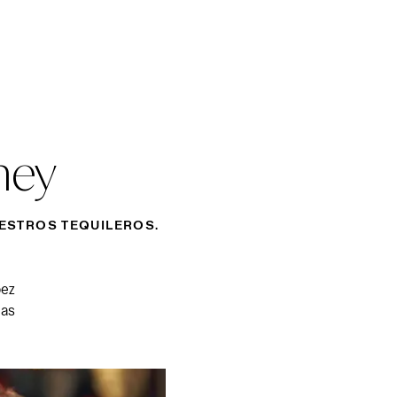
ney
STROS TEQUILEROS.
pez
nas