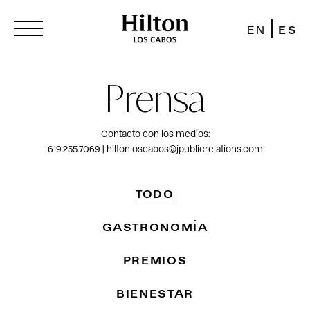
EN
ES
Prensa
Contacto con los medios:
619.255.7069 | hiltonloscabos@jpublicrelations.com
TODO
GASTRONOMÍA
PREMIOS
BIENESTAR