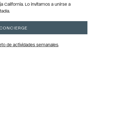
a California. Lo invitamos a unirse a
adía.
 CONCIERGE
leto de actividades semanales
.