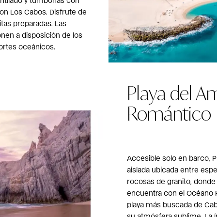
antilado y tumbonas con
on Los Cabos. Disfrute de
tas preparadas. Las
nen a disposición de los
portes oceánicos.
Playa del A
Romántico
Accesible solo en barco, P
aislada ubicada entre esp
rocosas de granito, donde
encuentra con el Océano Pa
playa más buscada de Cab
su atmósfera sublime. La í