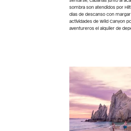
sentarse, cabañas junto al ac
sombra son atendidos por Hilt
días de descanso con margari
actividades de Wild Canyon po
aventureros el alquiler de de