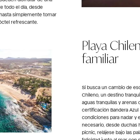
e todo el día, desde
g hasta simplemente tomar
óctel refrescante.
Playa Chilen
familiar
Si busca un cambio de esce
Chileno, un destino tranqui
aguas tranquilas y arenas c
certificación Bandera Azul
condiciones para nadar y 
necesario, desde duchas 
picnic, relájese bajo las pa
felicidad junto al mar con