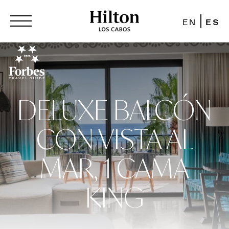
EN
ES
DELUXE BALCÓN
CON VISTA AL
MAR, 1 CAMA
KING