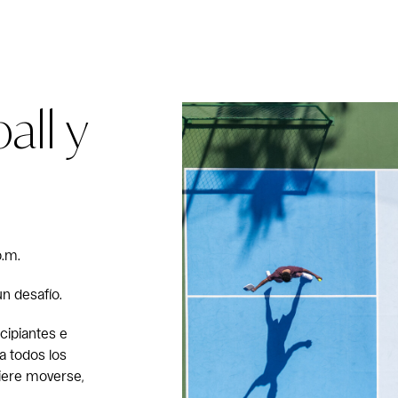
all y
p.m.
n desafío.
cipiantes e
a todos los
uiere moverse,