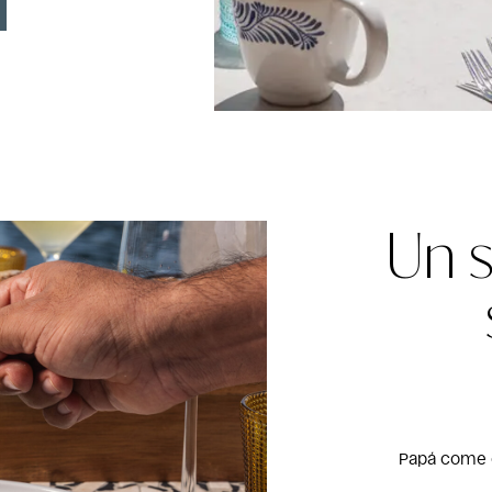
Un 
Papá come c