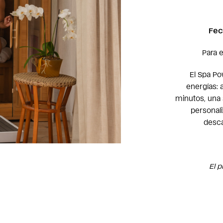
Fec
Para e
El Spa Po
energías: 
minutos, una 
personali
desca
El p