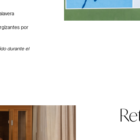
alavera
rgizantes por
lido durante el
Re