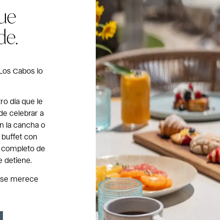
que
de.
 Los Cabos lo
ro día que le
de celebrar a
en la cancha o
 buffet con
ro completo de
 detiene.
e se merece